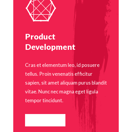

Product
Development
Cras et elementum leo, id posuere
tellus. Proin venenatis efficitur
sapien, sit amet aliquam purus blandit
vitae. Nunc nec magna eget ligula
tempor tincidunt.
READ MORE