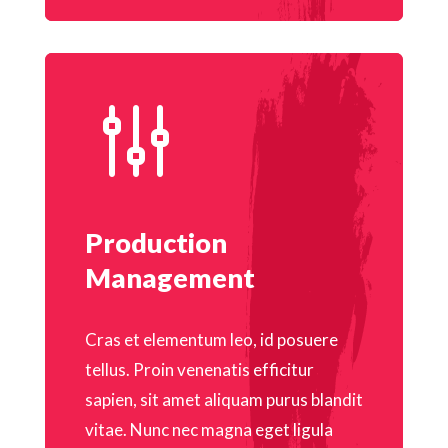
g
Production
Management
Cras et elementum leo, id posuere
tellus. Proin venenatis efficitur
sapien, sit amet aliquam purus blandit
vitae. Nunc nec magna eget ligula