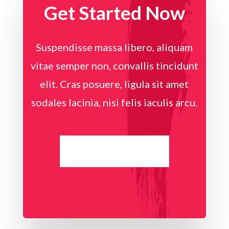
Get Started Now
Suspendisse massa libero, aliquam
vitae semper non, convallis tincidunt
elit. Cras posuere, ligula sit amet
sodales lacinia, nisi felis iaculis arcu.
VIEW ALL WORK